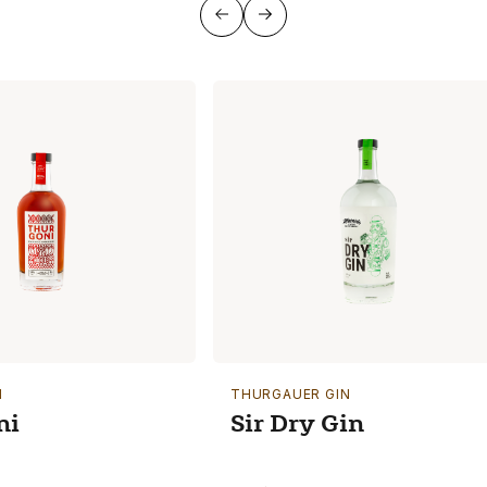
N
THURGAUER GIN
ni
Sir Dry Gin