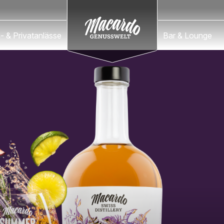
Macardo Swiss Distillery
- & Privatanlässe
Bar & Lounge