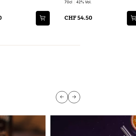
70cl
42% Vol.
0
CHF 54.50