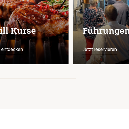
ill Kurse
Führunge
t entdecken
Jetzt reservieren