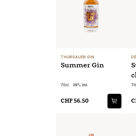
THURGAUER GIN
D
Summer Gin
S
c
70cl
38% Vol.
70
CHF 56.50
C