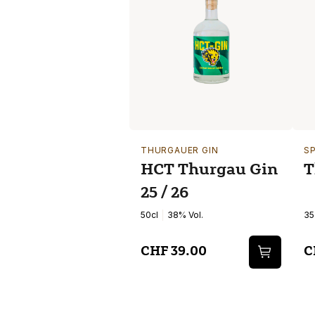
THURGAUER GIN
S
HCT Thurgau Gin
T
25 / 26
50cl
38% Vol.
35
CHF 39.00
C