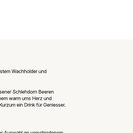
einstem Wachholder und
esener Schlehdorn Beeren
r einem warm ums Herz und
 Kurzum ein Drink für Geniesser.
rer Auswahl an verschiedenem