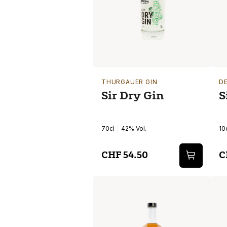
THURGAUER GIN
D
Sir Dry Gin
S
70cl
42% Vol.
10
CHF 54.50
C