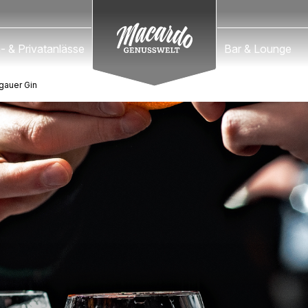
Macardo Swiss Distillery
- & Privatanlässe
Bar & Lounge
gauer Gin