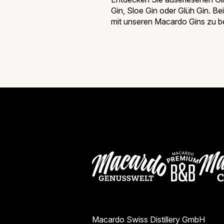
Gin, Sloe Gin oder Glüh Gin. Be
mit unseren Macardo Gins zu be
Macardo Swiss Destillery
Macardo Premi
Macard
Macardo Swiss Distillery GmbH