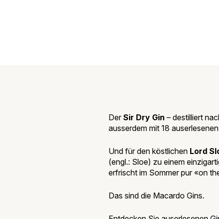
Der
Sir Dry Gin
– destilliert 
ausserdem mit 18 auserlesenen
Und für den köstlichen
Lord Sl
(engl.: Sloe) zu einem einzigar
erfrischt im Sommer pur «on the
Das sind die Macardo Gins.
Entdecken Sie auserlesenen Gi