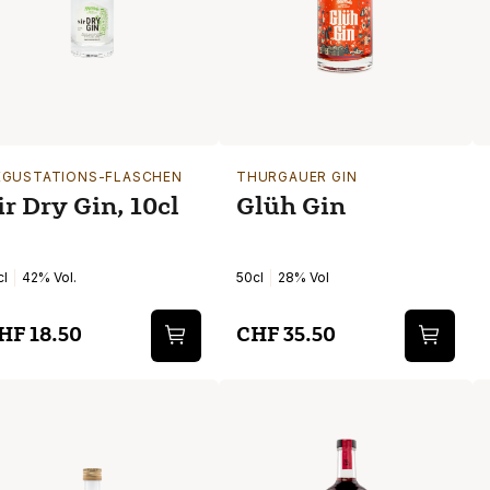
EGUSTATIONS-FLASCHEN
THURGAUER GIN
ir Dry Gin, 10cl
Glüh Gin
cl
42% Vol.
50cl
28% Vol
HF 18.50
CHF 35.50