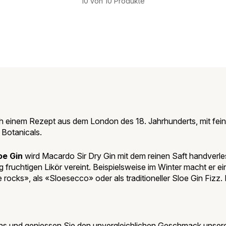
10 von 10 Produkte
nach einem Rezept aus dem London des 18. Jahrhunderts, mit f
 Botanicals.
oe Gin
wird Macardo Sir Dry Gin mit dem reinen Saft handverl
tig fruchtigen Likör vereint. Beispielsweise im Winter macht e
 rocks», als «Sloesecco» oder als traditioneller Sloe Gin Fizz.
ns und geniessen Sie den unvergleichlichen Geschmack unse