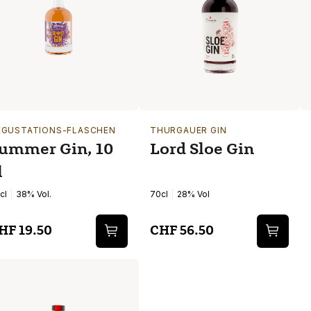
EGUSTATIONS-FLASCHEN
THURGAUER GIN
ummer Gin, 10
Lord Sloe Gin
l
cl
38% Vol.
70cl
28% Vol
HF 19.50
CHF 56.50