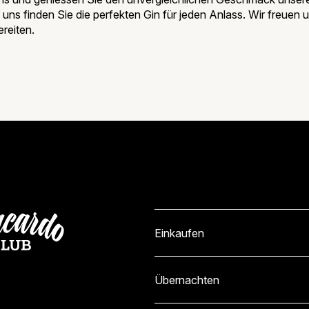
i uns finden Sie die perfekten Gin für jeden Anlass. Wir freuen 
reiten.
um B&B
o Club
Einkaufen
Übernachten