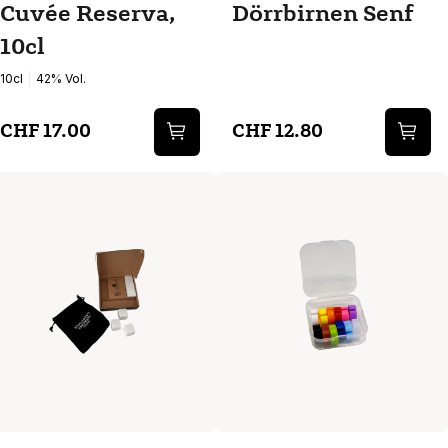
Cuvée Reserva,
Dörrbirnen Senf
10cl
10cl
42% Vol.
CHF 17.00
CHF 12.80