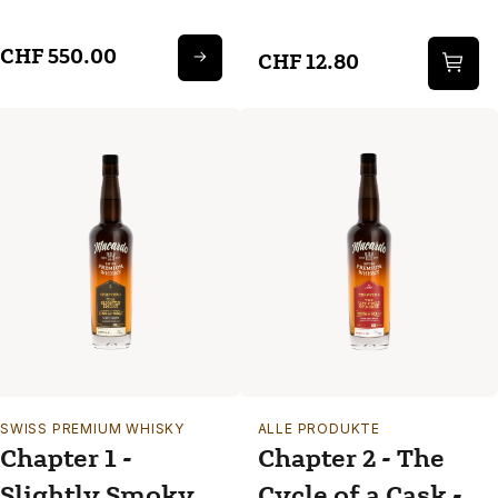
WHISKY Brenn-
Kurs 30. & 31.
CHF 550.00
CHF 12.80
Oktober
SWISS PREMIUM WHISKY
ALLE PRODUKTE
Chapter 1 -
Chapter 2 - The
Slightly Smoky -
Cycle of a Cask -