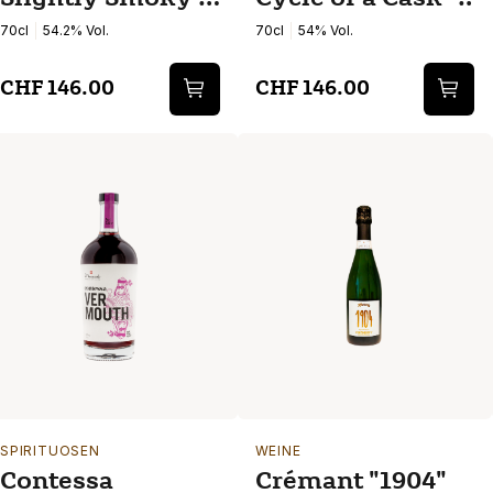
Cask Strength
Cask Strength
70cl
54.2% Vol.
70cl
54% Vol.
(2nd Edition)
(2nd Edition)
CHF 146.00
CHF 146.00
SPIRITUOSEN
WEINE
Contessa
Crémant "1904"