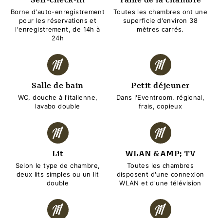
Annullierungsbedingungen für
Borne d'auto-enregistrement
Toutes les chambres ont une
Gruppenbuchungen ab 3 Zimmern
pour les réservations et
superficie d'environ 38
l'enregistrement, de 14h à
mètres carrés.
Bis 21 Tage vor Anreise, um 14.00 Uhr, CHF
24h
250.- Administrationsgebühr.
Ab 20 Tagen vor Anreisse, um 14.00 Uhr,
werden 50% der Buchung verrechnet.
Ab 7 Tagen vor Anreise, um 14.00 Uhr,
Salle de bain
Petit déjeuner
werden 100 % der Buchungskosten
WC, douche à l'italienne,
Dans l'Eventroom, régional,
verrechnet.
lavabo double
frais, copieux
Lit
WLAN &AMP; TV
Selon le type de chambre,
Toutes les chambres
deux lits simples ou un lit
disposent d'une connexion
double
WLAN et d'une télévision