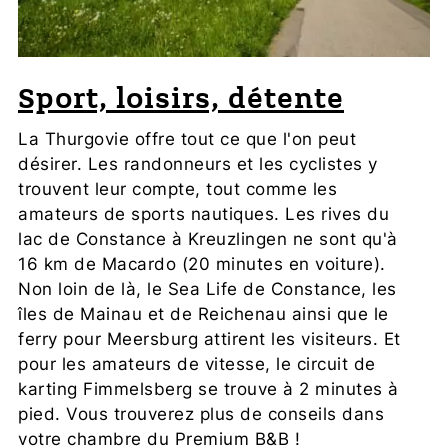
Depuis la région de Zurich
suivez d'abord
l'A1 en direction de St.Gallen et à partir de
l'échangeur 73, Winterthur Ost, suivez l'A7
en direction de Konstanz. A l'échangeur 5,
Sport, loisirs, détente
Grüneck, suivez les panneaux Romanshorn,
Müllheim, Weinfelden et allez jusqu'à
La Thurgovie offre tout ce que l'on peut
Märstetten. Là, quittez le rond-point en
désirer. Les randonneurs et les cyclistes y
direction de Wil / Münchwilen et tournez à
trouvent leur compte, tout comme les
droite à Junkholz au panneau Fimmelsberg,
amateurs de sports nautiques. Les rives du
Thundorf, Frauenfeld dans la
lac de Constance à Kreuzlingen ne sont qu'à
Frauenfelderstrasse. Après un peu moins
16 km de Macardo (20 minutes en voiture).
d'un kilomètre, vous arrivez à Macardo.
Non loin de là, le Sea Life de Constance, les
îles de Mainau et de Reichenau ainsi que le
Planifier un itinéraire
ferry pour Meersburg attirent les visiteurs. Et
pour les amateurs de vitesse, le circuit de
karting Fimmelsberg se trouve à 2 minutes à
pied. Vous trouverez plus de conseils dans
votre chambre du Premium B&B !