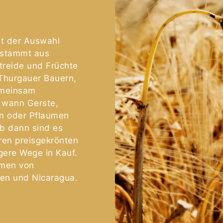
it der Auswahl
 stammt aus
etreide und Früchte
 Thurgauer Bauern,
emeinsam
 wann Gerste,
en oder Pflaumen
Ab dann sind es
eren preisgekrönten
ere Wege in Kauf.
mmen von
ien und Nicaragua.