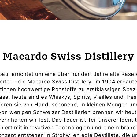
Macardo Swiss Distillery
u, errichtet um eine über hundert Jahre alte Käsere
eiter – die Macardo Swiss Distillery. Im 1904 erbau
ionen hochwertige Rohstoffe zu erstklassigen Spezia
se, heute sind es Whiskys, Spirits, Vieilles und Tres
lieren sie von Hand, schonend, in kleinen Mengen und
 von wenigen Schweizer Destillerien brennen wir heut
k halten wir fest. Das Feuer ist Teil unserer Identi
iniert mit innovativen Technologien und einem branc
onzept entstehen in Strohwilen edle Destillate, die u