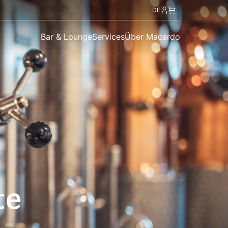
DE
Bar & Lounge
Services
Über Macardo
te