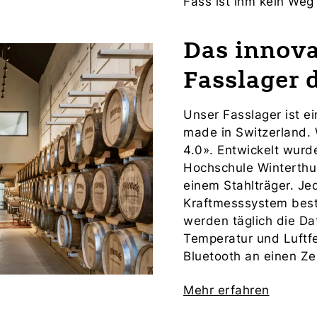
Fass ist ihm kein Weg 
Das innova
Fasslager 
Unser Fasslager ist ei
made in Switzerland. 
4.0». Entwickelt wurd
Hochschule Winterthur
einem Stahlträger. Jed
Kraftmesssystem bestü
werden täglich die Da
Temperatur und Luftfe
Bluetooth an einen Ze
Mehr erfahren