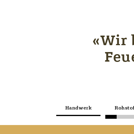
«Wir 
Feu
Handwerk
Rohsto